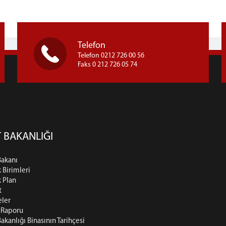
Telefon
Telefon 0212 726 00 56
Faks 0 212 726 05 74
 BAKANLIĞI
Bakanı
k Birimleri
k Plan
t
eler
t Raporu
Bakanlığı Binasının Tarihçesi