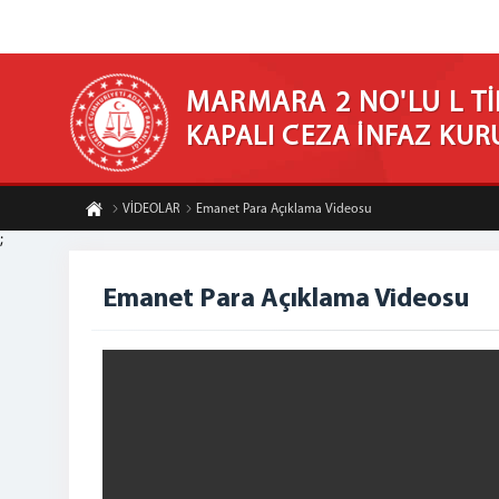
MARMARA 2 NO'LU L Tİ
KAPALI CEZA İNFAZ KU
VİDEOLAR
Emanet Para Açıklama Videosu
;
Emanet Para Açıklama Videosu