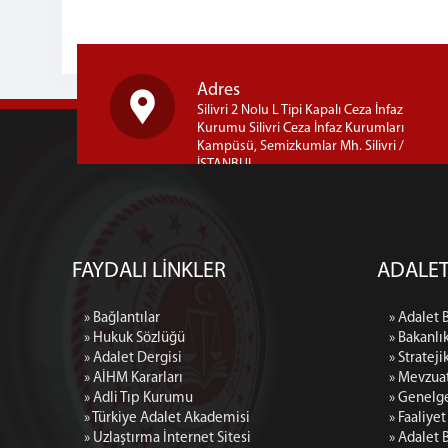
Adres
Silivri 2 Nolu L Tipi Kapalı Ceza İnfaz
Kurumu Silivri Ceza İnfaz Kurumları
Kampüsü, Semizkumlar Mh. Silivri /
İSTANBUL
FAYDALI LİNKLER
ADALET
» Bağlantılar
» Adalet 
» Hukuk Sözlüğü
» Bakanlı
» Adalet Dergisi
» Strateji
» AİHM Kararları
» Mevzua
» Adli Tıp Kurumu
» Genelg
» Türkiye Adalet Akademisi
» Faaliye
» Uzlaştırma İnternet Sitesi
» Adalet 