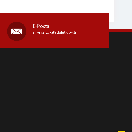
E-Posta
silivri.2ltcik
adalet.gov.tr