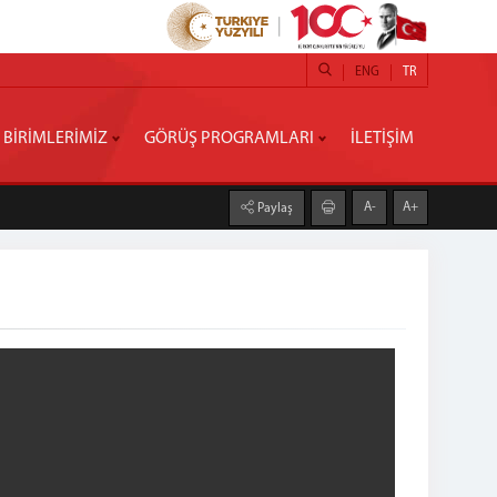
ENG
TR
BİRİMLERİMİZ
GÖRÜŞ PROGRAMLARI
İLETİŞİM
A-
A+
Paylaş