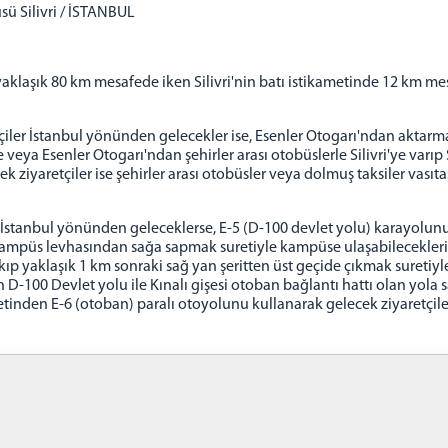
ü Silivri / İSTANBUL
klaşık 80 km mesafede iken Silivri'nin batı istikametinde 12 km mes
tçiler İstanbul yönünden gelecekler ise, Esenler Otogarı'ndan aktarm
 veya Esenler Otogarı'ndan şehirler arası otobüslerle Silivri'ye varıp
ek ziyaretçiler ise şehirler arası otobüsler veya dolmuş taksiler vası
e İstanbul yönünden geleceklerse, E-5 (D-100 devlet yolu) karayolunu 
lk kampüs levhasından sağa sapmak suretiyle kampüse ulaşabilecekleri g
kıp yaklaşık 1 km sonraki sağ yan şeritten üst geçide çıkmak suretiyl
n D-100 Devlet yolu ile Kınalı gişesi otoban bağlantı hattı olan yola
etinden E-6 (otoban) paralı otoyolunu kullanarak gelecek ziyaretçiler