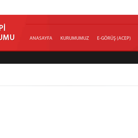
Pİ
RUMU
ANASAYFA
KURUMUMUZ
E-GÖRÜŞ (ACEP)