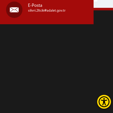
E-Posta
silivri.2ltcik
adalet.gov.tr