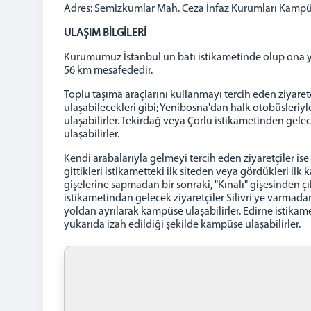
Adres: Semizkumlar Mah. Ceza İnfaz Kurumları Kampüs
ULAŞIM BİLGİLERİ
Kurumumuz İstanbul'un batı istikametinde olup ona ya
56 km mesafededir.
Toplu taşıma araçlarını kullanmayı tercih eden ziyare
ulaşabilecekleri gibi; Yenibosna'dan halk otobüsleriyle
ulaşabilirler. Tekirdağ veya Çorlu istikametinden gelec
ulaşabilirler.
Kendi arabalarıyla gelmeyi tercih eden ziyaretçiler is
gittikleri istikametteki ilk siteden veya gördükleri i
gişelerine sapmadan bir sonraki, "Kınalı" gişesinden çı
istikametindan gelecek ziyaretçiler Silivri'ye varmada
yoldan ayrılarak kampüse ulaşabilirler. Edirne istikam
yukarıda izah edildiği şekilde kampüse ulaşabilirler.