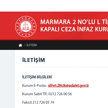
MARMARA 2 NO'LU L Tİ
KAPALI CEZA İNFAZ KU
İLETİŞİM
İLETİŞİM
İLETİŞİM BİLGİLERİ
Kurum E-Posta :
silivri.2ltcik@adalet.gov.tr
Kurum Sabit Tlf.: 0212 726 00 56
Faks:0 212 726 05 74