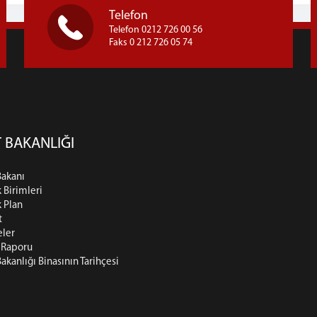
Telefon
Telefon 0212 726 00 56
Faks 0 212 726 05 74
 BAKANLIĞI
Bakanı
k Birimleri
k Plan
t
eler
t Raporu
Bakanlığı Binasının Tarihçesi