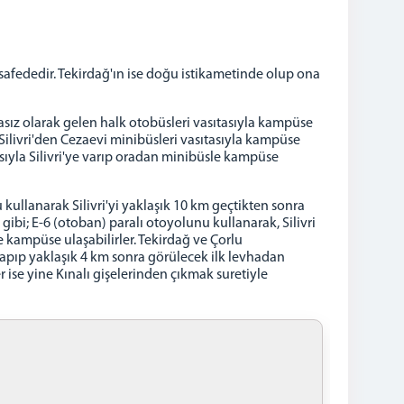
afededir. Tekirdağ'ın ise doğu istikametinde olup ona
asız olarak gelen halk otobüsleri vasıtasıyla kampüse
 Silivri'den Cezaevi minibüsleri vasıtasıyla kampüse
tasıyla Silivri'ye varıp oradan minibüsle kampüse
kullanarak Silivri'yi yaklaşık 10 km geçtikten sonra
ibi; E-6 (otoban) paralı otoyolunu kullanarak, Silivri
e kampüse ulaşabilirler. Tekirdağ ve Çorlu
 sapıp yaklaşık 4 km sonra görülecek ilk levhadan
 ise yine Kınalı gişelerinden çıkmak suretiyle