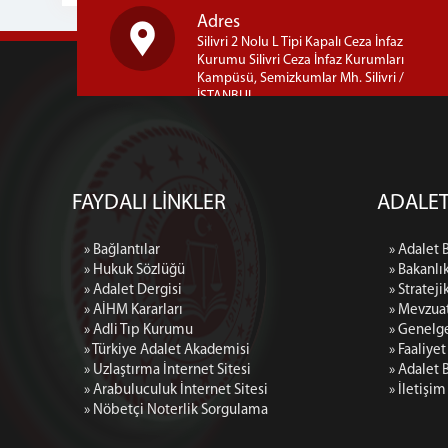
Adres
Silivri 2 Nolu L Tipi Kapalı Ceza İnfaz
Kurumu Silivri Ceza İnfaz Kurumları
Kampüsü, Semizkumlar Mh. Silivri /
İSTANBUL
FAYDALI LİNKLER
ADALET
» Bağlantılar
» Adalet 
» Hukuk Sözlüğü
» Bakanlı
» Adalet Dergisi
» Strateji
» AİHM Kararları
» Mevzua
» Adli Tıp Kurumu
» Genelg
» Türkiye Adalet Akademisi
» Faaliye
» Uzlaştırma İnternet Sitesi
» Adalet 
» Arabuluculuk İnternet Sitesi
» İletişim
» Nöbetçi Noterlik Sorgulama