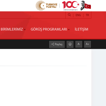
ENG
TR
BİRİMLERİMİZ
GÖRÜŞ PROGRAMLARI
İLETİŞİM
A-
A+
Paylaş